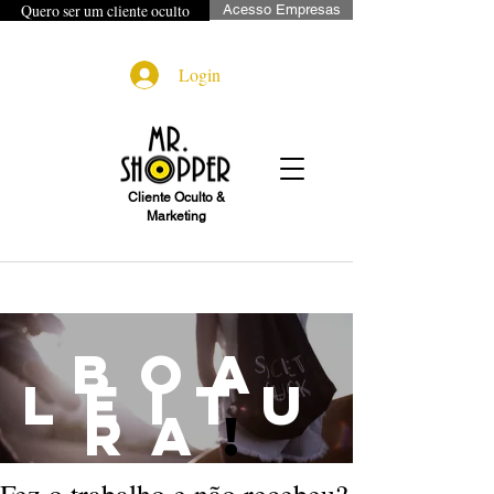
Quero ser um cliente oculto
Acesso Empresas
Login
Cliente Oculto &
Marketing
boa
leitu
ra
!