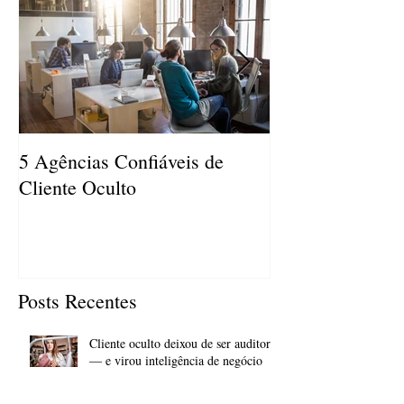
5 Agências Confiáveis de
SER UM CLIE
Cliente Oculto
PODE AJUDAR
AUMENTAR A
Posts Recentes
Cliente oculto deixou de ser auditoria
— e virou inteligência de negócio