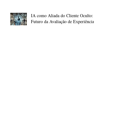
IA como Aliada do Cliente Oculto: O
Futuro da Avaliação de Experiências
Como o Cliente Oculto Pode Ajudar
as Empresas na Experiência do
Cliente
De Espiões a Avaliadores: A
Fascinante História dos "Clientes
Ocultos"
Transformando a Experiência do