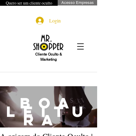
Quero ser um cliente oculto
Acesso Empresas
Login
Cliente Oculto &
Marketing
boa
leitu
ra
!