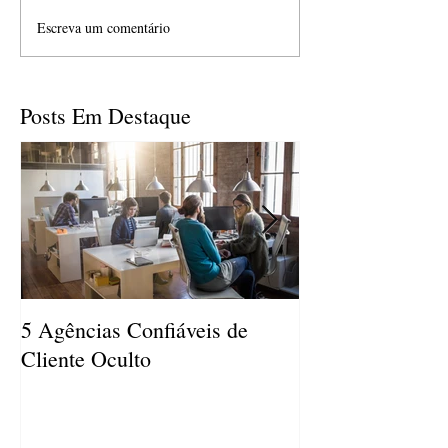
Escreva um comentário
Posts Em Destaque
5 Agências Confiáveis de
SER UM CLIE
Cliente Oculto
PODE AJUDAR
AUMENTAR A