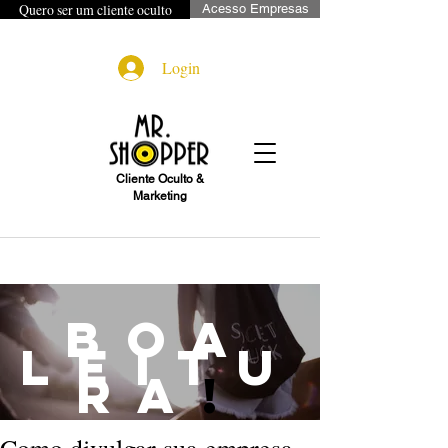
Quero ser um cliente oculto
Acesso Empresas
Login
Cliente Oculto &
Marketing
boa
leitu
ra
!